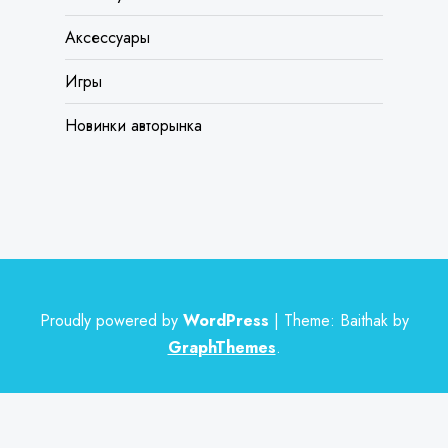
Аксессуары
Игры
Новинки авторынка
Proudly powered by
WordPress
|
Theme: Baithak by
GraphThemes
.