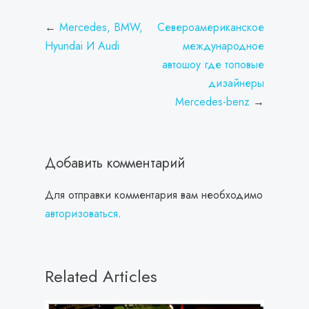
Навигация
Mercedes, BMW,
Североамериканское
по
Hyundai И Audi
международное
записям
автошоу где топовые
дизайнеры
Mercedes-benz
Добавить комментарий
Для отправки комментария вам необходимо
авторизоваться
.
Related Articles