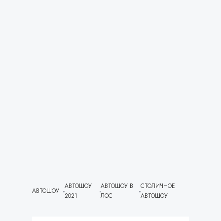
предназначены для СМИ и
благотворительных организаций и ведомств
препятствующих эффективному
функционированию автошколы. Сумма
взысканий в судебном порядке составила
около 2,8 миллиона рублей» сказано в
документе. Следственный комитет Госдумы
проголосовали за законопроект позволяющий
использовать фото и видеосъемку как
материал доказательства в суде.
АВТОШОУ
АВТОШОУ В
СТОЛИЧНОЕ
АВТОШОУ
2021
ЛОС
АВТОШОУ
Terapi Bruger