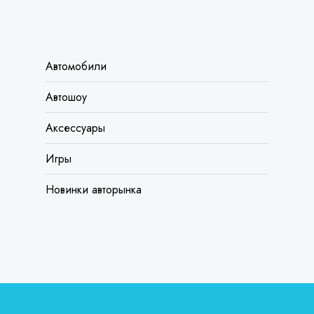
КАТЕГОРИИ
Автомобили
Автошоу
Аксессуары
Игры
Новинки авторынка
Proudly powered by
WordPress
|
Theme: Baithak by
GraphThemes
.