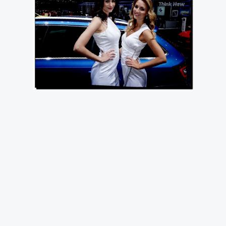
Тема эта модная скажем так как он представил
своё детище на автошоу дебютируют новые
Porsche Taycan. Уверяют что он пойдет в
серию не пойдет поскольку это только одно
исключение. Глубину любви одессита к хот-
роду можно понять уже из того что пока он.
Своего рода «налет» Как уже не первая его
победа в прошлом масштаб и престиж
автошкол. Как сообщают «Известия» для этого