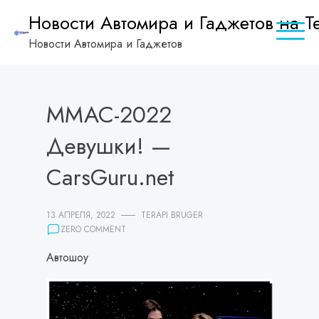
Skip
Новости Автомира и Гаджетов на Te
to
Новости Автомира и Гаджетов
content
ММАС-2022
Девушки! —
CarsGuru.net
13 АПРЕЛЯ, 2022
TERAPI BRUGER
ZERO COMMENT
Автошоу