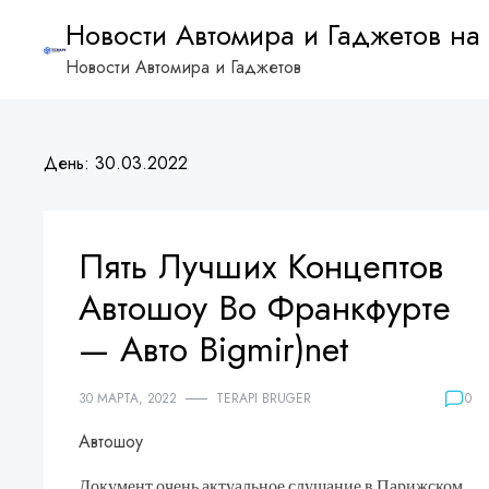
Skip
Новости Автомира и Гаджетов на 
to
Новости Автомира и Гаджетов
content
День:
30.03.2022
Пять Лучших Концептов
Автошоу Во Франкфурте
— Авто Bigmir)net
30 МАРТА, 2022
TERAPI BRUGER
0
Автошоу
Документ очень актуальное слушание в Парижском