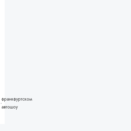
франкфуртском
автошоу