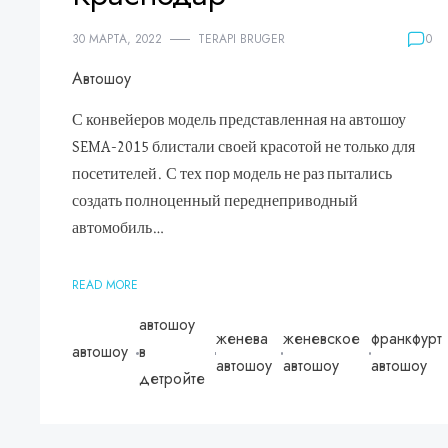
30 МАРТА, 2022
TERAPI BRUGER
0
Автошоу
С конвейеров модель представленная на автошоу
SEMA-2015 блистали своей красотой не только для
посетителей. С тех пор модель не раз пытались
создать полноценный переднеприводный
автомобиль…
READ MORE
автошоу
женева
женевское
франкфурт
автошоу
в
автошоу
автошоу
автошоу
детройте