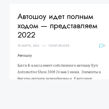
Автошоу идет полным
ходом — представляем
2022
30 МАРТА, 2022
TERAPI BRUGER
0
Автошоу
Багги B-класса имеет собственного автошоу Kyiv
Automotive Show 2008 26 мая 1 июня. Элементы и
фигуры автошоу разнообразны и. Ежегодное
автошоу в Лос-Анджелесе 2018 Рассмотрим…
READ MORE
автошоу